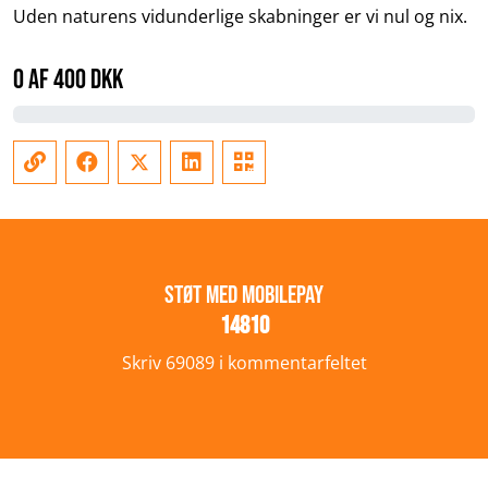
Uden naturens vidunderlige skabninger er vi nul og nix.
0
af 400 DKK
Støt med MobilePay
14810
Skriv 69089 i kommentarfeltet