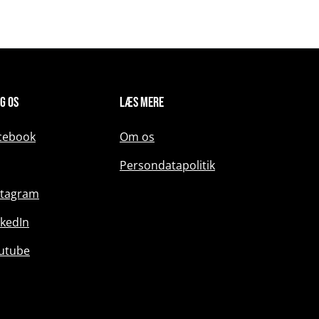
g os
Læs mere
cebook
Om os
Persondatapolitik
stagram
nkedIn
utube