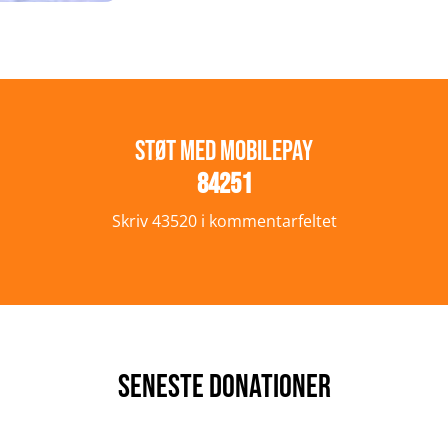
Støt med MobilePay
84251
Skriv 43520 i kommentarfeltet
Seneste donationer