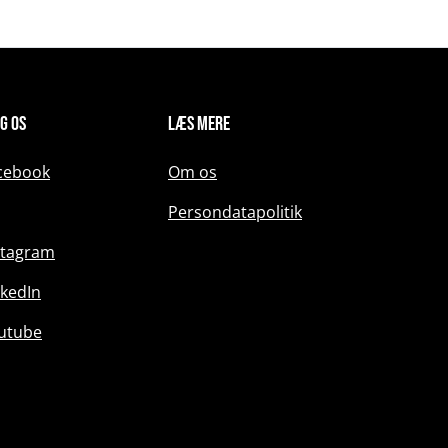
g os
Læs mere
cebook
Om os
Persondatapolitik
stagram
nkedIn
utube