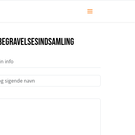
 Begravelsesindsamling
in info