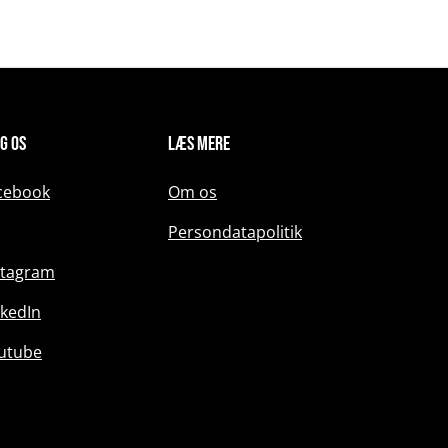
g os
Læs mere
cebook
Om os
Persondatapolitik
stagram
nkedIn
utube